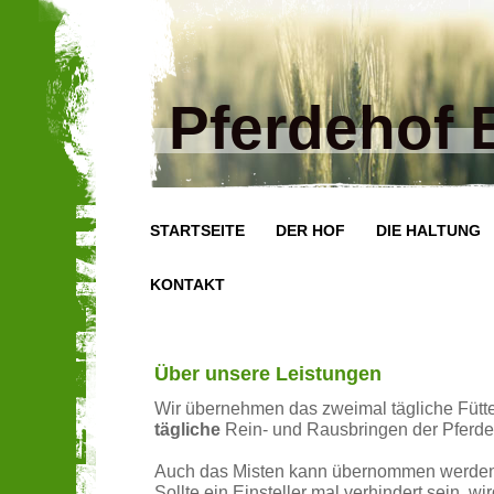
Pferdehof
STARTSEITE
DER HOF
DIE HALTUNG
KONTAKT
Über unsere Leistungen
Wir übernehmen das zweimal tägliche Fütt
tägliche
Rein- und Rausbringen der Pferde
Auch das Misten kann übernommen werden
Sollte ein Einsteller mal verhindert sein, wi